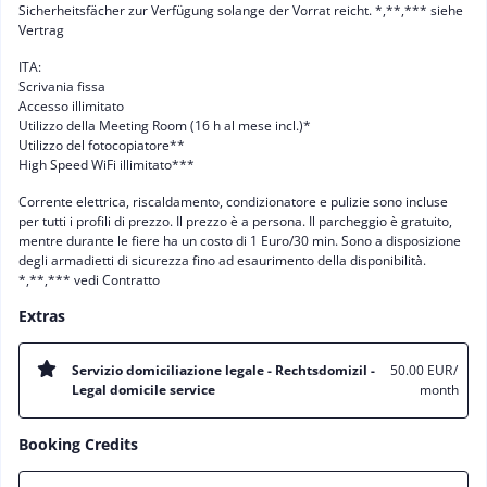
Sicherheitsfächer zur Verfügung solange der Vorrat reicht. *,**,*** siehe
Vertrag
ITA:
Scrivania fissa
Accesso illimitato
Utilizzo della Meeting Room (16 h al mese incl.)*
Utilizzo del fotocopiatore**
High Speed WiFi illimitato***
Corrente elettrica, riscaldamento, condizionatore e pulizie sono incluse
per tutti i profili di prezzo. Il prezzo è a persona. Il parcheggio è gratuito,
mentre durante le fiere ha un costo di 1 Euro/30 min. Sono a disposizione
degli armadietti di sicurezza fino ad esaurimento della disponibilità.
*,**,*** vedi Contratto
Extras
Servizio domiciliazione legale - Rechtsdomizil -
50.00 EUR
/
Legal domicile service
month
Booking Credits