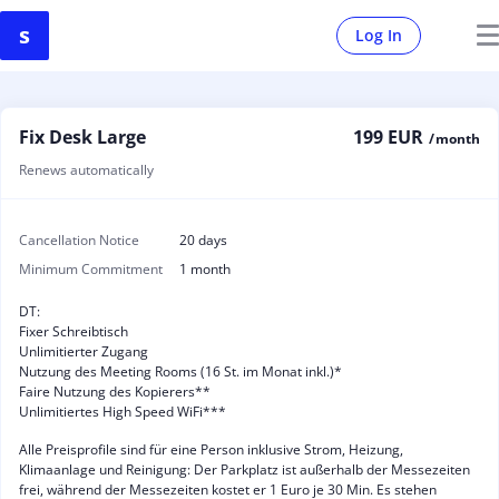
Log In
Fix Desk Large
199 EUR
/ month
Renews automatically
Cancellation Notice
20 days
Minimum Commitment
1 month
DT:
Fixer Schreibtisch
Unlimitierter Zugang
Nutzung des Meeting Rooms (16 St. im Monat inkl.)*
Faire Nutzung des Kopierers**
Unlimitiertes High Speed WiFi***
Alle Preisprofile sind für eine Person inklusive Strom, Heizung,
Klimaanlage und Reinigung: Der Parkplatz ist außerhalb der Messezeiten
frei, während der Messezeiten kostet er 1 Euro je 30 Min. Es stehen