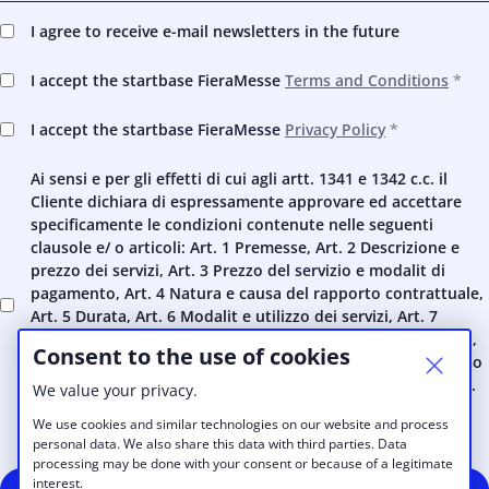
I agree to receive e-mail newsletters in the future
I accept the startbase FieraMesse
Terms and Conditions
I accept the startbase FieraMesse
Privacy Policy
Ai sensi e per gli effetti di cui agli artt. 1341 e 1342 c.c. il
Cliente dichiara di espressamente approvare ed accettare
specificamente le condizioni contenute nelle seguenti
clausole e/ o articoli: Art. 1 Premesse, Art. 2 Descrizione e
prezzo dei servizi, Art. 3 Prezzo del servizio e modalit di
pagamento, Art. 4 Natura e causa del rapporto contrattuale,
Art. 5 Durata, Art. 6 Modalit e utilizzo dei servizi, Art. 7
Assicurazione, Art. 8 Divieto di cessione, Art. 9 Riservatezza,
Consent to the use of cookies
Art. 10 Clausola risolutiva espressa, Art. 11 Disciplina in caso
di scioglimento, cessazione o risoluzione del contratto, Art.
We value your privacy.
12 Esenzione di responsabilit, Art. 13 Risoluzione delle
We use cookies and similar technologies on our website and process
controversie e legge applicabile, Art. 14 Regime Fiscale.
personal data. We also share this data with third parties. Data
processing may be done with your consent or because of a legitimate
interest.